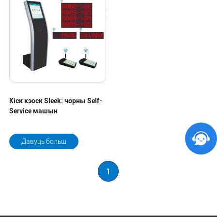
Кіск кэоск Sleek: чорны Self-
Service машын
Давуць больш
1