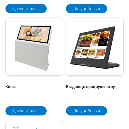
Давуць больш
Давуць больш
Кіоск
Выдаліць працоўны стоў
Давуць больш
Давуць больш