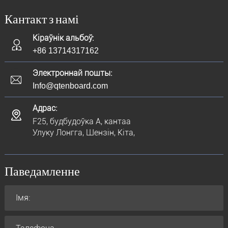
Кантакт з намі
Кіраўнік альбоў:
+86 13714317162
Электроннай пошты:
Info@qtenboard.com
Адрас:
F25, будбудоўка A, кантаа
Улуку Лонгга, Шензін, Кіта,
Паведамленне