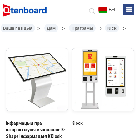
BEL
>
>
>
>
Ваша пазіцыя
Дам
Праграмы
Кіск
Інфармацыя пра
Кіоск
інтэрактыўны выкананне K-
Shape інфармацыя KKiosk