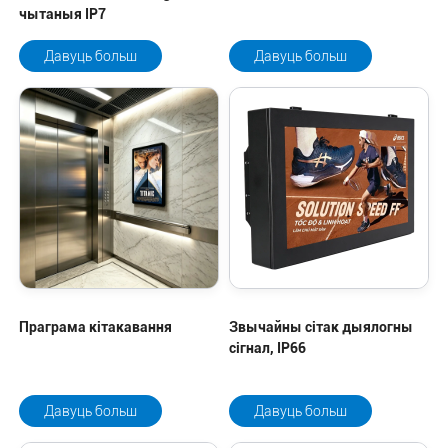
чытаныя IP7
Давуць больш
Давуць больш
Праграма кітакавання
Звычайны сітак дыялогны
сігнал, IP66
Давуць больш
Давуць больш