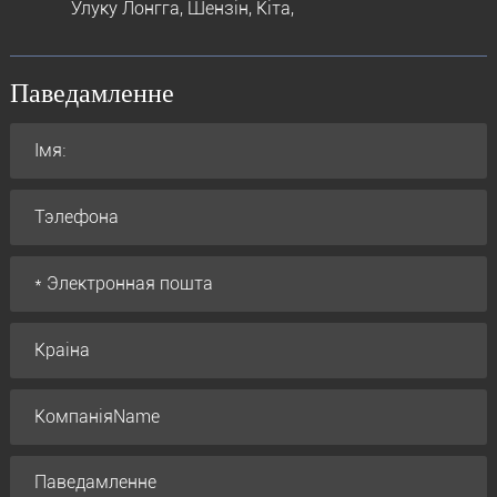
Улуку Лонгга, Шензін, Кіта,
Паведамленне