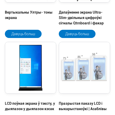
Вертыкальны Ултры- тоны
Дапаўненне экрана Ultra-
экрана
Slim-двільныя цифроўкі
сігналы Qtrnboard і факар
Давуць больш
Давуць больш
LCD поўная экрана ў тэксту, у
Празрыстая паказу LCD і
дыяпазон у дыяпазон кэсак
выкарыстаноўкі | Асаблівы