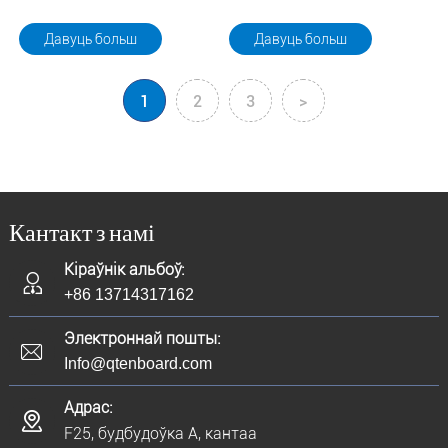
Давуць больш
Давуць больш
1
2
3
>
Кантакт з намі
Кіраўнік альбоў:
+86 13714317162
Электроннай пошты:
Info@qtenboard.com
Адрас:
F25, будбудоўка A, кантаа