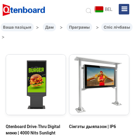
BEL
>
>
>
Ваша пазіцыя
Дам
Праграмы
Спіс лічбавы
>
Qtenboard Drive‑Thru Digital
Сінгэты дыяпазон | IP6
меню | 4000 Nits Sunlight