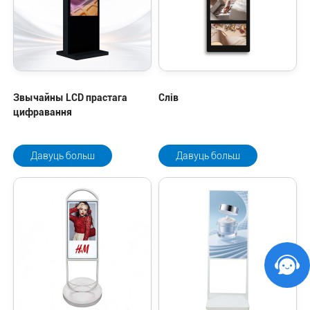
Звычайны LCD прастага
Слів
цифравання
Давуць больш
Давуць больш