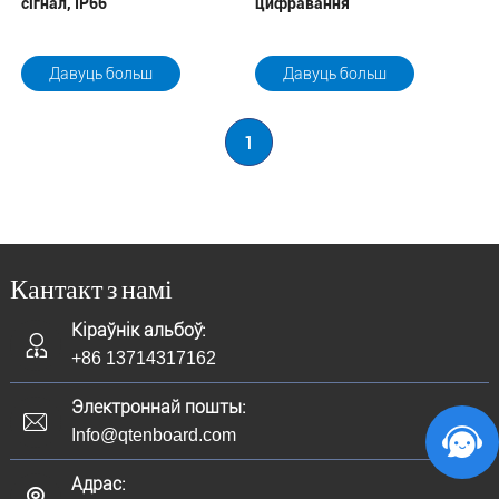
сігнал, IP66
цифравання
Давуць больш
Давуць больш
1
Кантакт з намі
Кіраўнік альбоў:
+86 13714317162
Электроннай пошты:
Info@qtenboard.com
Адрас: