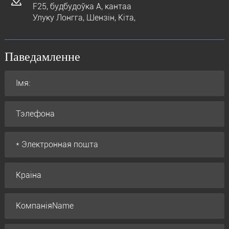
F25, будбудоўка A, кантаа
Улуку Лонгга, Шензін, Кіта,
Паведамленне