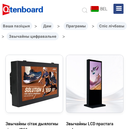
BEL
>
>
>
Ваша пазіцыя
Дам
Праграмы
Спіс лічбавы
>
>
Звычайны цифравальне
Звычайны сітак дыялогны
Звычайны LCD прастага