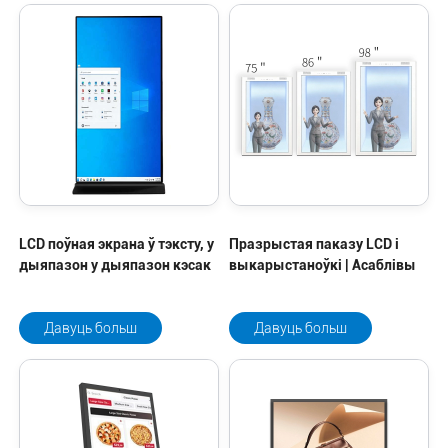
LCD поўная экрана ў тэксту, у
Празрыстая паказу LCD і
дыяпазон у дыяпазон кэсак
выкарыстаноўкі | Асаблівы
Давуць больш
Давуць больш