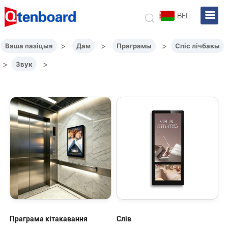
BEL
>
>
>
Ваша пазіцыя
Дам
Праграмы
Спіс лічбавы
>
>
Звук
Праграма кітакавання
Слів