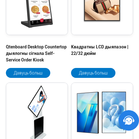
Qtenboard Desktop Countertop
Квадратны LCD дыяпазон |
дыялогны сігнала Self-
22/32 дюйм
Service Order Kiosk
Давуць больш
Давуць больш