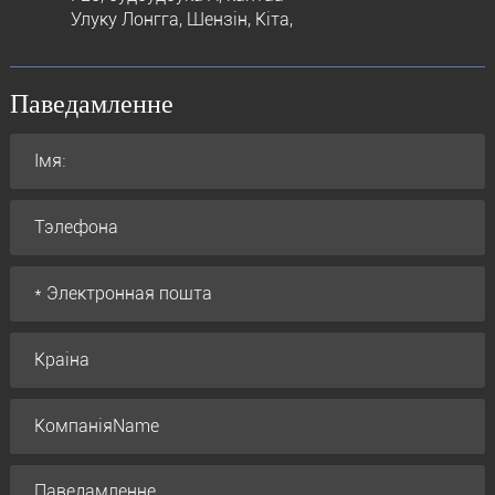
Улуку Лонгга, Шензін, Кіта,
Паведамленне