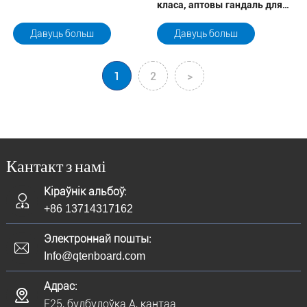
класа, аптовы гандаль для
бізнесу
Давуць больш
Давуць больш
1
2
>
Кантакт з намі
Кіраўнік альбоў:
+86 13714317162
Электроннай пошты:
Info@qtenboard.com
Адрас:
F25, будбудоўка A, кантаа