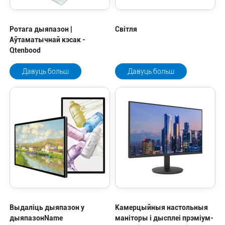
Ротага дыяпазон |
Світля
Аўтаматычнай кэсак -
Qtenbood
Давуць больш
Давуць больш
Выдаліць дыяпазон у
Камерцыйныя настольныя
дыяпазонName
маніторы і дысплеі прэміум-