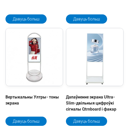
Давуць больш
Давуць больш
Вертыкальны Ултры- тоны
Дапаўненне экрана Ultra-
экрана
Slim-двільныя цифроўкі
сігналы Qtrnboard і факар
Давуць больш
Давуць больш