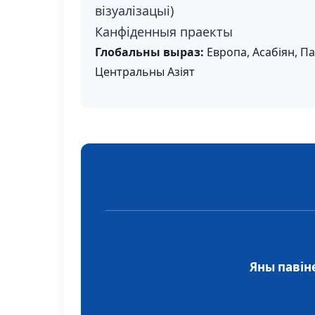
візуалізацыі)
Канфіденныя праекты
Глобальны выраз:
Европа, Асабіян, Па
Центральны Азіят
Яны павін