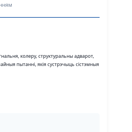
анням
ігнальня, колеру, структуральны адварот,
чайныя пытанні, якія сустрэчыць сістэмныя