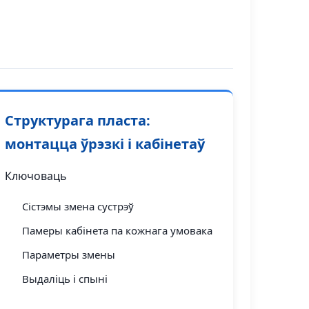
Структурага пласта:
монтацца ўрэзкі і кабінетаў
Ключоваць
Сістэмы змена сустрэў
Памеры кабінета па кожнага умовака
Параметры змены
Выдаліць і спыні