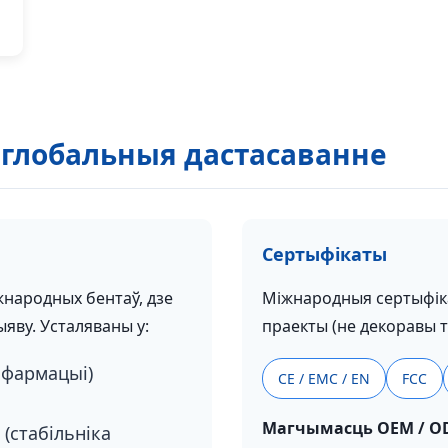
 глобальныя дастасаванне
Сертыфікаты
народных бентаў, дзе
Міжнародныя сертыфік
яву. Усталяваны у:
праекты (не декоравы тэк
нфармацыі)
CE / EMC / EN
FCC
Магчымасць OEM / O
 (стабільніка