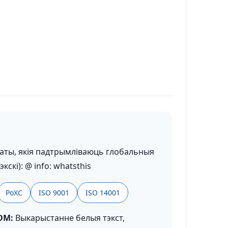
аты, якія падтрымліваюць глобальныя
скі): @ info: whatsthis
РоХС
ISO 9001
ISO 14001
DM:
Выкарыстанне белыя тэкст,