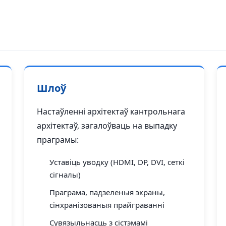
Шлоў
Настаўленні архітектаў кантрольнага
архітектаў, загалоўваць на выпадку
праграмы:
Уставіць уводку (HDMI, DP, DVI, сеткі
сігналы)
Праграма, падзеленыя экраны,
сінхранізованыя прайграванні
Сувязыльнасць з сістэмамі