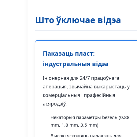
Што ўключае відэа
Паказаць пласт:
індустральныя відэа
Ініонерная для 24/7 працоўнага
аперацыя, звычайна выкарыстаць у
комерціальныя і прафесійныя
асяродзіў.
Некаторыя параметры bezель (0.88
mm, 1.8 mm, 3.5 mm)
Высокі яскравіць наладзіць для