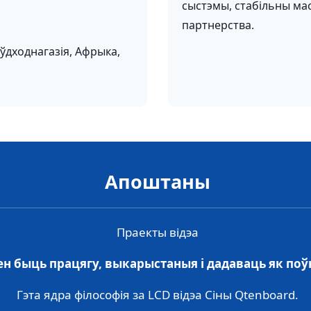
сыстэмы, стабільны ма
партнерства.
ўдходнагазія, Афрыка,
Апоштаны
Праекты відэа
ен быць працягу, выкарыстаныя і дадаваць як поў
Гэта ядра філософія за LCD відэа Сіны Qtenboard.