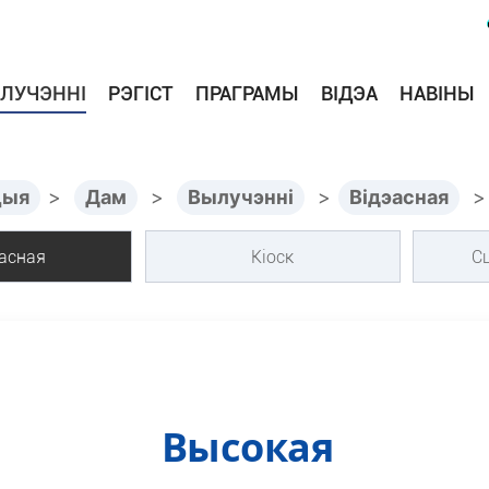
ЛУЧЭННІ
РЭГІСТ
ПРАГРАМЫ
ВІДЭА
НАВІНЫ
цыя
>
Дам
>
Вылучэнні
>
Відэасная
эасная
Кіоск
Сц
Высокая