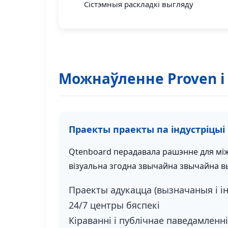
Сістэмныя раскладкі выгляду
Можнаўленне Proven і
Праекты праекты па індустріцыі
Qtenboard перадавала рашэнне для між
візуальна згодна звычайна звычайна вы
Праекты адукацца (вызначаныя і і
24/7 центры бяспекі
Кіраванні і публічнае паведамленні