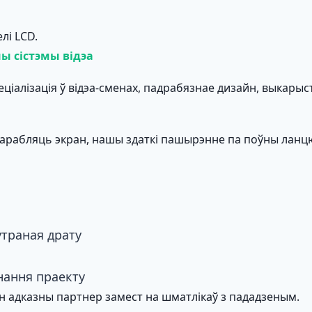
лі LCD.
ы сістэмы відэа
ціалізація ў відэа-сменах, падрабязнае дизайн, выкарыста
і карабляць экран, нашы здаткі пашырэнне па поўны ланц
нутраная драту
анання праекту
ін адказны партнер замест на шматлікаў з пададзеным.