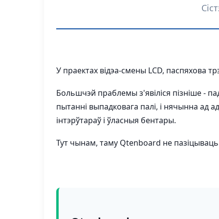
Сіс
У праектах відэа-смены LCD, паспяхова т
Большчэй праблемы з'явіліся пізніше - пад
пытанні выпадковага палі, і нячынна ад 
інтэрўтараў і ўласныя бентары.
Тут чынам, таму Qtenboard не пазіцываць 