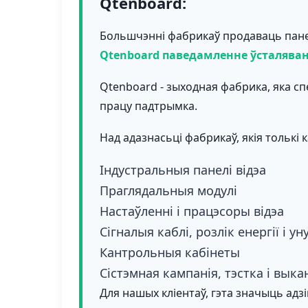
Qtenboard:
Большчэнні фабрикаў продаваць пане
Qtenboard паведамленне ўсталяван
Qtenboard - зыходная фабрика, яка спе
працу падтрымка.
Над адазнасьці фабрикаў, якія тольк
Індустральныя панелі відэа
Праглядальныя модулі
Настаўленні і працэсоры відэа
Сігналыя каблі, розлік енергії і у
Кантрольныя кабінеты
Сістэмная кампанія, тэстка і вык
Для нашых кліентаў, гэта значыць адз