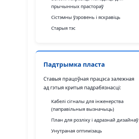
прычынных прастораў
Сістэмны ўзровень і яскравіць
Старыя тэс
Падтрымка пласта
Ставыя працоўная працэса залежная
ад гэтыя критыя падрабязнасці:
Кабелі сігналы для інженерства
(паправільныя вызначыць)
План для розліку і адразнай дизайнаў
Унутраная оптимізаць