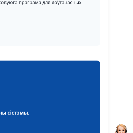
совуюга праграма для доўгачасных
ны сістэмы.