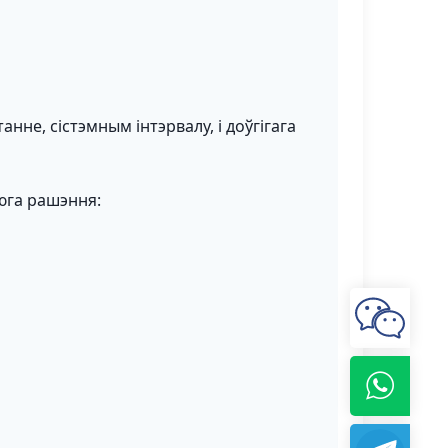
нне, сістэмным інтэрвалу, і доўгігага
юга рашэння: