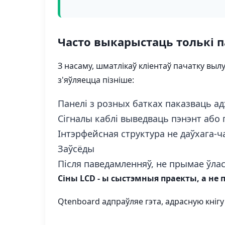
Часто выкарыстаць толькі 
З насаму, шматлікаў кліентаў пачатку вы
з'яўляецца пізніше:
Панелі з розных батках паказваць ад
Сігналы каблі выведваць пэнэнт або
Інтэрфейсная структура не даўxaга-ч
Заўсёды
Після паведамленняў, не прымае ўла
Сіны LCD - ы сыстэмныя праекты, а не 
Qtenboard адпраўляе гэта, адрасную кнігу