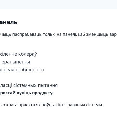
панель
лучыць паспрабаваць толькі на панелі, каб зменшыць ва
хіленне колераў
 перапынення
асовая стабільності
сласці сістэмных пытання
простай купіць продукту.
 кожнага праекта як поўны і інтэграваныя сістэмы.