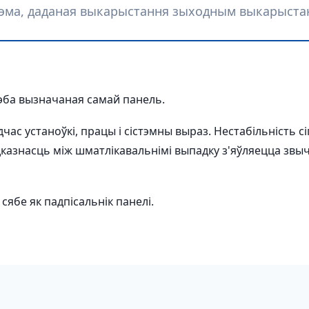
тэма, даданая выкарыстання зыходным выкарыст
рэба вызначаная самай панель.
час устаноўкі, працы і сістэмны выраз. Нестабільність с
адказнасць між шматлікавальнімі выпадку з'яўляецца звы
сябе як падпісальнік панелі.