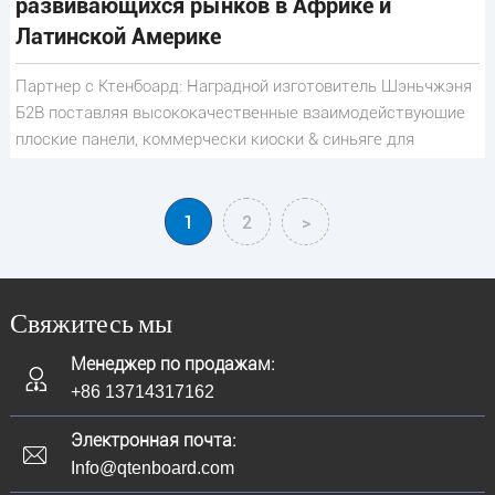
развивающихся рынков в Африке и
Латинской Америке
Партнер с Ктенбоард: Наградной изготовитель Шэньчжэня
Б2В поставляя высококачественные взаимодействующие
плоские панели, коммерчески киоски & синьяге для
глобальных владельцев бренда.
1
2
>
Свяжитесь мы
Менеджер по продажам:
+86 13714317162
Электронная почта:
Info@qtenboard.com