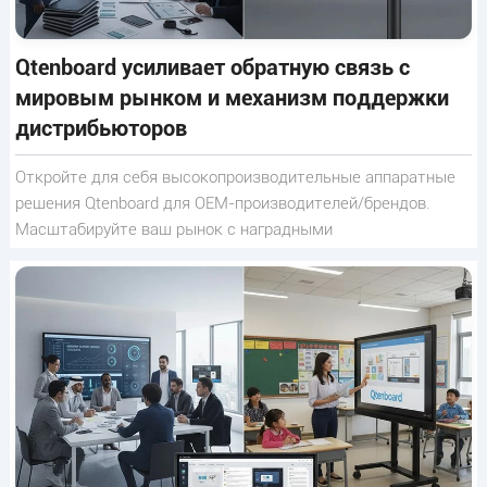
Qtenboard усиливает обратную связь с
мировым рынком и механизм поддержки
дистрибьюторов
Откройте для себя высокопроизводительные аппаратные
решения Qtenboard для OEM-производителей/брендов.
Масштабируйте ваш рынок с наградными
взаимодействующими плоскими панелями, цифровыми
синьяге & киосками.