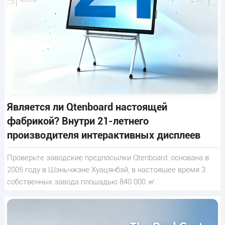
Является ли Qtenboard настоящей
фабрикой? Внутри 21-летнего
производителя интерактивных дисплеев
Проверьте заводские предпосылки Qtenboard: основана в
2005 году в Шэньчжэне Хуацянбэй, в настоящее время 3
собственных завода площадью 840 000 ㎡.