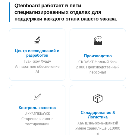
Qtenboard работает в пяти
специализированных отделах для
поддержки каждого этапа вашего заказа.
🔬
🏭
Центр исследований и
разработок
Производство
Гуанчжоу Хуаду
CKD/SKD/полный блок
Аппаратное обеспечение
2 000 Производственный
AI
персонал
✅
📦
Контроль качества
Складирование &
ИКК/ИПКК/ОКК
Логистика
Старение и ожог-в
Хаб Шэньчжэнь-Шанвэй
тестировании
Умное хранилище 510000
㎡