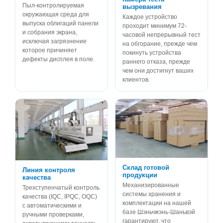
Пыл-контролируемая
вызревания
окружающая среда для
Каждое устройство
выпуска облигаций панели
проходит минимум 72-
и собрания экрана,
часовой непрерывный тест
исключая загрязнение
на обгорание, прежде чем
которое причиняет
покинуть устройства
дефекты дисплея в поле.
раннего отказа, прежде
чем они достигнут ваших
клиентов.
Склад готовой
Линия контроля
продукции
качества
Механизированные
Трехступенчатый контроль
системы хранения и
качества (IQC, IPQC, OQC)
комплектации на нашей
с автоматическими и
базе Шэньчжэнь-Шаньвэй
ручными проверками,
гарантируют, что