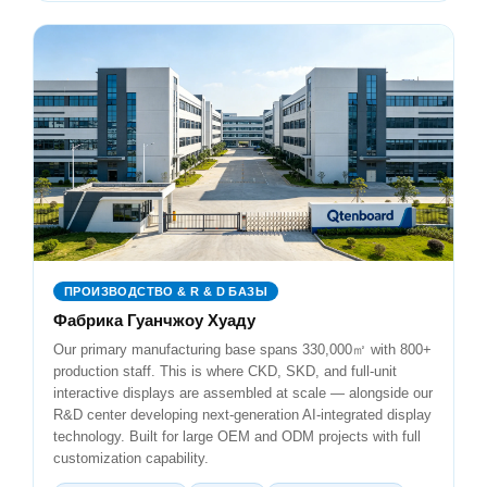
ПРОИЗВОДСТВО & R & D БАЗЫ
Фабрика Гуанчжоу Хуаду
Our primary manufacturing base spans 330,000㎡ with 800+
production staff. This is where CKD, SKD, and full-unit
interactive displays are assembled at scale — alongside our
R&D center developing next-generation AI-integrated display
technology. Built for large OEM and ODM projects with full
customization capability.