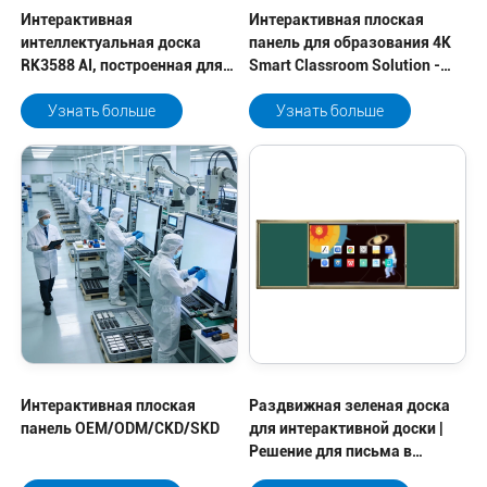
Интерактивная
Интерактивная плоская
интеллектуальная доска
панель для образования 4K
RK3588 AI, построенная для
Smart Classroom Solution -
более острого
Qtenboard
сотрудничества
Узнать больше
Узнать больше
Интерактивная плоская
Раздвижная зеленая доска
панель OEM/ODM/CKD/SKD
для интерактивной доски |
Решение для письма в
классе-Qtenboard