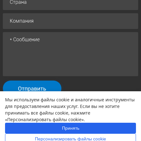
Отправить
Мы используем файлы cookie и аналогичные инструменты
для предоставления наших услуг. Если вы не хотите
Авторские права©2005 Qtenboard Все права защищены
принимать все файлы cookie, нажмите
Политика конфиденциальности
Правила и условия
Гарантийная политика
|
|
«Персонализировать файлы cookie».
Отказ
|
Принять
Персонализировать файлы cookie