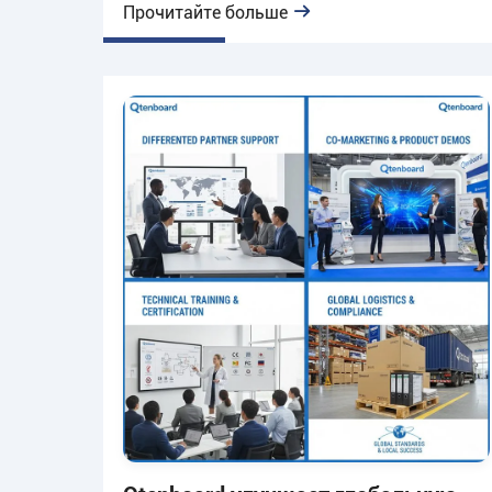
плоскими панелями, цифровыми синьяге &
Прочитайте больше
киосками.