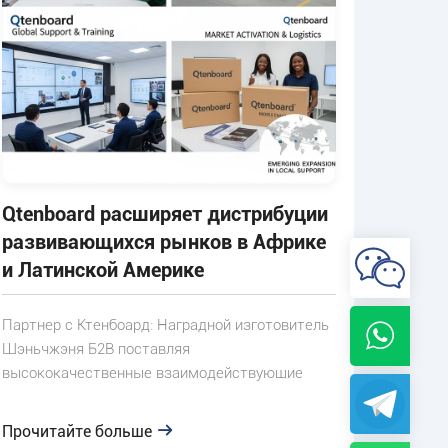
Qtenboard расширяет дистрибуции
развивающихся рынков в Африке
и Латинской Америке
Партнер с Ктенбоард: Наградной изготовитель
Шэньчжэня Б2В поставляя
высококачественные взаимодействующие
плоские панели, коммерчески киоски & синьяге
для глобальных владельцев бренда.
Прочитайте больше