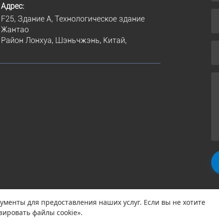
Адрес:
F25, Здание A, Технологическое здание
Жантао
Район Лонхуа, Шэньчжэнь, Китай,
менты для предоставления наших услуг. Если вы не хотите
щены
Политика конфиденциальности
П
зировать файлы cookie».
|