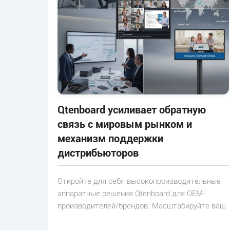
Qtenboard усиливает обратную
связь с мировым рынком и
механизм поддержки
дистрибьюторов
Откройте для себя высокопроизводительные
аппаратные решения Qtenboard для OEM-
производителей/брендов. Масштабируйте ваш
рынок с наградными взаимодействующими