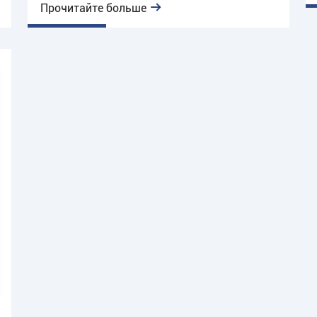
обеспечение & замок предложения
Прочитайте больше
сертификата, бесплатное программное
обеспечение продолжительности жизни вверх