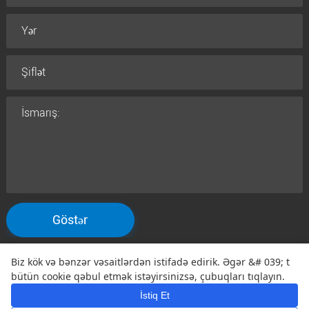
Göstər
Biz kök və bənzər vəsaitlərdən istifadə edirik. Əgər &# 039; t
Köçür©2005 Qtenbor
bütün cookie qəbul etmək istəyirsinizsə, çubuqları tıqlayın.
Xəbərdarlıq Sadir
Vaxtlər
Warranty siyasi
Qeyd
|
|
|
İstiq Et