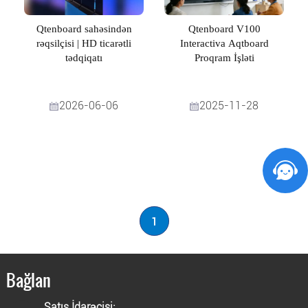
Qtenboard sahəsindən
Qtenboard V100
rəqsilçisi | HD ticarətli
Interactiva Aqtboard
tədqiqatı
Proqram İşləti
2026-06-06
2025-11-28
1
Bağlan
Satış İdarəçisi: