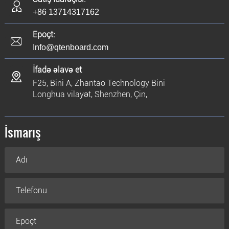
+86 13714317162
Epoçt:
Info@qtenboard.com
İfadə əlavə et
F25, Bini A, Zhantao Technology Bini
Longhua vilayət, Shenzhen, Çin,
İsmarış